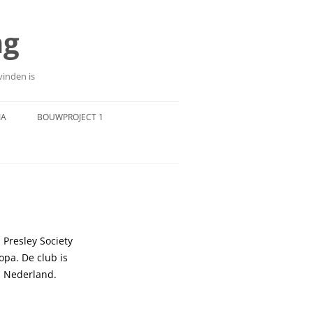
ng
vinden is
IA
BOUWPROJECT 1
 Presley Society
opa. De club is
s Nederland.