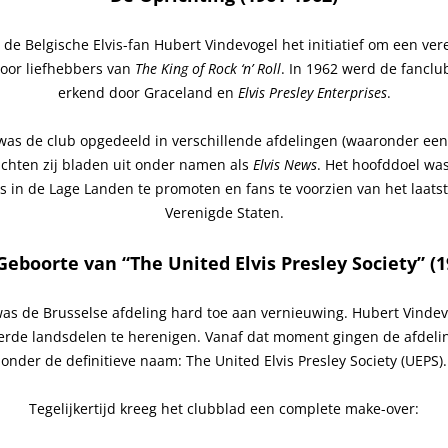
de Belgische Elvis-fan Hubert Vindevogel
het initiatief om een ver
voor liefhebbers van
The
King of Rock ‘n’ Roll
. In 1962
werd de fanclub 
erkend door
Graceland
en
Elvis Presley Enterprises
.
was de club opgedeeld in verschillende afdelingen (waaronder een 
achten zij bladen uit onder namen als
Elvis News
. Het hoofddoel wa
s in de Lage Landen te promoten en fans te voorzien van het laats
Verenigde Staten.
Geboorte van “The United Elvis Presley Society” (1
as de Brusselse afdeling hard toe aan vernieuwing. Hubert Vindev
erde landsdelen te herenigen. Vanaf dat moment gingen de afdel
onder de definitieve naam: The United Elvis Presley Society (UEPS).
Tegelijkertijd kreeg het clubblad een complete make-over: