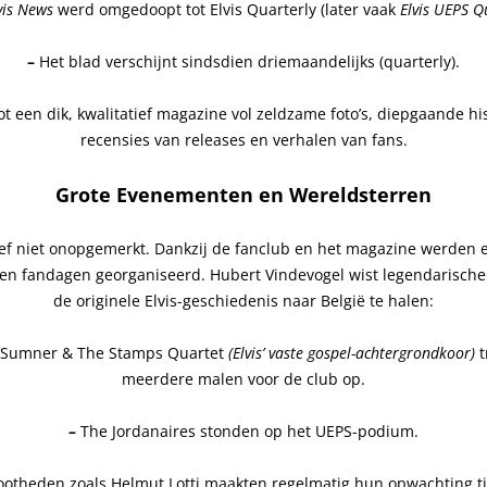
vis News
werd omgedoopt tot Elvis Quarterly (later vaak
Elvis UEPS Q
–
Het blad verschijnt sindsdien driemaandelijks (quarterly).
ot een dik, kwalitatief magazine vol zeldzame foto’s, diepgaande his
recensies van releases en verhalen van fans.
Grote Evenementen en Wereldsterren
ef niet onopgemerkt. Dankzij de fanclub en het magazine werden e
en fandagen georganiseerd. Hubert Vindevogel wist legendarisch
de originele Elvis-geschiedenis naar België te halen:
. Sumner & The Stamps Quartet
(Elvis’ vaste gospel-achtergrondkoor)
t
meerdere malen voor de club op.
–
The Jordanaires stonden op het UEPS-podium.
ootheden zoals Helmut Lotti maakten regelmatig hun opwachting ti