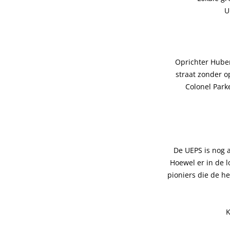
U
Oprichter Huber
straat zonder o
Colonel Park
De UEPS is nog al
Hoewel er in de l
pioniers die de h
K