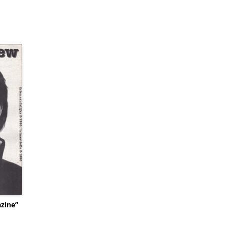
zine”