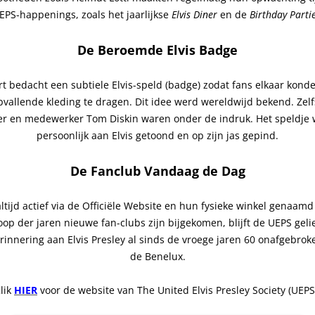
EPS-happenings, zoals het jaarlijkse
Elvis Diner
en de
Birthday Partie
De Beroemde Elvis Badge
t bedacht een subtiele Elvis-speld (badge) zodat fans elkaar kon
pvallende kleding te dragen. Dit idee werd wereldwijd bekend. Zelf
er en medewerker Tom Diskin waren onder de indruk. Het speldje 
persoonlijk aan Elvis getoond en op zijn jas gepind.
De Fanclub Vandaag de Dag
tijd actief via de
Officiële Website
en hun fysieke winkel genaam
oop der jaren nieuwe fan-clubs zijn bijgekomen, blijft de UEPS geli
erinnering aan Elvis Presley al sinds de vroege jaren 60 onafgebrok
de Benelux.
lik
HIER
voor de website van The United Elvis Presley Society (UEPS