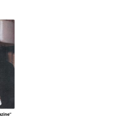
9
zine”