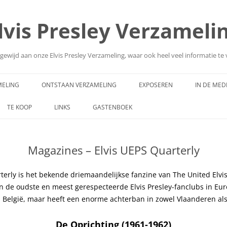
lvis Presley Verzameli
gewijd aan onze Elvis Presley Verzameling, waar ook heel veel informatie te 
Skip
to
MELING
ONTSTAAN VERZAMELING
EXPOSEREN
IN DE MED
content
TE KOOP
LINKS
GASTENBOEK
Magazines – Elvis UEPS Quarterly
terly
is het bekende driemaandelijkse fanzine van The United Elvis
n de oudste en meest gerespecteerde Elvis Presley-fanclubs in Eur
n België, maar heeft een enorme achterban in zowel Vlaanderen al
De Oprichting (1961-1962)