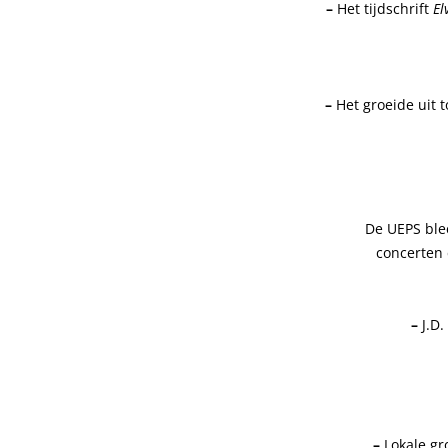
–
Het tijdschrift
El
–
Het groeide uit t
De UEPS ble
concerten 
–
J.D
–
Lokale gr