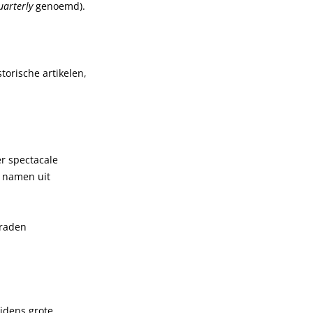
uarterly
genoemd).
torische artikelen,
r spectacale
e namen uit
raden
jdens grote