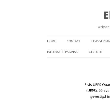
E
website 
HOME
CONTACT
ELVIS VERZA
INFORMATIE PAGINA’S
GEZOCHT
Elvis UEPS Quar
(UEPS)
, één va
gevestigd i