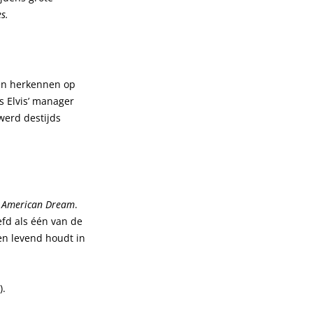
s.
den herkennen op
s Elvis’ manager
werd destijds
d
American Dream
.
efd als één van de
en levend houdt in
).